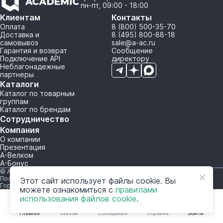
пн-пт, 09:00 - 18:00
Клиентам
Контакты
Оплата
8 (800) 500-35-70
Доставка и
8 (495) 800-88-18
самовывоз
sale@a-ac.ru
Гарантия и возврат
Сообщение
Подключение API
директору
Неблагонадежные
партнеры
Каталоги
Каталог по товарным
группам
Каталог по брендам
Сотрудничество
Компания
О компании
Презентация
А-Велком
А-Бонус
© A-AC.RU 2015-2026. Все права защищены.
Политика обработки персональных данных
Этот сайт использует файлы cookie. Вы
Горячая линия корпоративного регулирования и контроля
можете ознакомиться с
правилами
использования файлов cookie
.
Главная
Заказы
Сообщения
Корзина
Войти