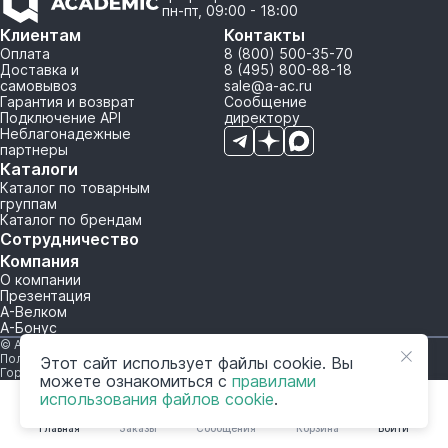
пн-пт, 09:00 - 18:00
Клиентам
Контакты
Оплата
8 (800) 500-35-70
Доставка и
8 (495) 800-88-18
самовывоз
sale@a-ac.ru
Гарантия и возврат
Сообщение
Подключение API
директору
Неблагонадежные
партнеры
Каталоги
Каталог по товарным
группам
Каталог по брендам
Сотрудничество
Компания
О компании
Презентация
А-Велком
А-Бонус
© A-AC.RU 2015-2026. Все права защищены.
Политика обработки персональных данных
Этот сайт использует файлы cookie. Вы
Горячая линия корпоративного регулирования и контроля
можете ознакомиться с
правилами
использования файлов cookie
.
Главная
Заказы
Сообщения
Корзина
Войти