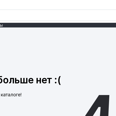
ты
ольше нет :(
каталоге!