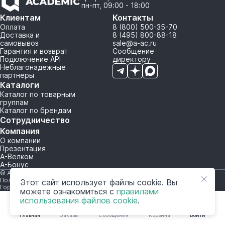
пн-пт, 09:00 - 18:00
Клиентам
Контакты
Оплата
8 (800) 500-35-70
Доставка и
8 (495) 800-88-18
самовывоз
sale@a-ac.ru
Гарантия и возврат
Сообщение
Подключение API
директору
Неблагонадежные
партнеры
Каталоги
Каталог по товарным
группам
Каталог по брендам
Сотрудничество
Компания
О компании
Презентация
А-Велком
А-Бонус
© A-AC.RU 2015-2026. Все права защищены.
Политика обработки персональных данных
Этот сайт использует файлы cookie. Вы
Горячая линия корпоративного регулирования и контроля
можете ознакомиться с
правилами
использования файлов cookie
.
Главная
Заказы
Сообщения
Корзина
Войти