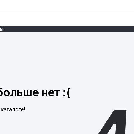
ты
ольше нет :(
каталоге!