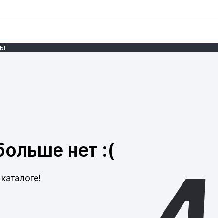
ты
ольше нет :(
каталоге!