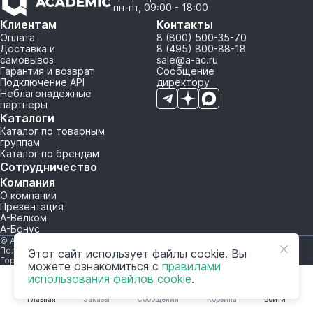
пн-пт, 09:00 - 18:00
Клиентам
Контакты
Оплата
8 (800) 500-35-70
Доставка и
8 (495) 800-88-18
самовывоз
sale@a-ac.ru
Гарантия и возврат
Сообщение
Подключение API
директору
Неблагонадежные
партнеры
Каталоги
Каталог по товарным
группам
Каталог по брендам
Сотрудничество
Компания
О компании
Презентация
А-Велком
А-Бонус
© A-AC.RU 2015-2026. Все права защищены.
Политика обработки персональных данных
Этот сайт использует файлы cookie. Вы
Горячая линия корпоративного регулирования и контроля
можете ознакомиться с
правилами
использования файлов cookie
.
Главная
Заказы
Сообщения
Корзина
Войти