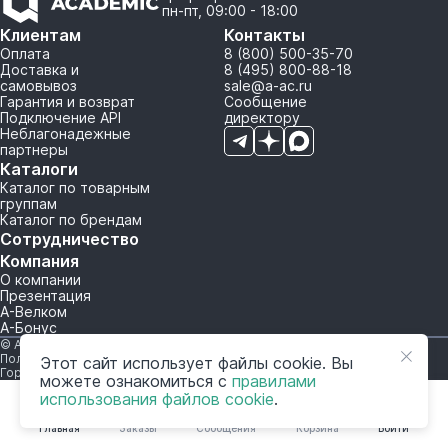
пн-пт, 09:00 - 18:00
Клиентам
Контакты
Оплата
8 (800) 500-35-70
Доставка и
8 (495) 800-88-18
самовывоз
sale@a-ac.ru
Гарантия и возврат
Сообщение
Подключение API
директору
Неблагонадежные
партнеры
Каталоги
Каталог по товарным
группам
Каталог по брендам
Сотрудничество
Компания
О компании
Презентация
А-Велком
А-Бонус
© A-AC.RU 2015-2026. Все права защищены.
Политика обработки персональных данных
Этот сайт использует файлы cookie. Вы
Горячая линия корпоративного регулирования и контроля
можете ознакомиться с
правилами
использования файлов cookie
.
Главная
Заказы
Сообщения
Корзина
Войти