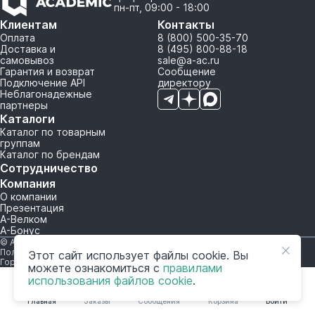
пн-пт, 09:00 - 18:00
Клиентам
Контакты
Оплата
8 (800) 500-35-70
Доставка и
8 (495) 800-88-18
самовывоз
sale@a-ac.ru
Гарантия и возврат
Сообщение
Подключение API
директору
Неблагонадежные
партнеры
Каталоги
Каталог по товарным
группам
Каталог по брендам
Сотрудничество
Компания
О компании
Презентация
А-Велком
А-Бонус
© A-AC.RU 2015-2026. Все права защищены.
Политика обработки персональных данных
Этот сайт использует файлы cookie. Вы
Горячая линия корпоративного регулирования и контроля
можете ознакомиться с
правилами
использования файлов cookie
.
Главная
Заказы
Сообщения
Корзина
Войти