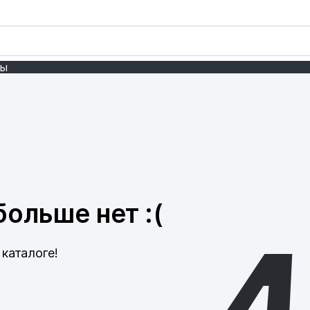
ты
ольше нет :(
каталоге!