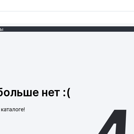
ты
ольше нет :(
каталоге!