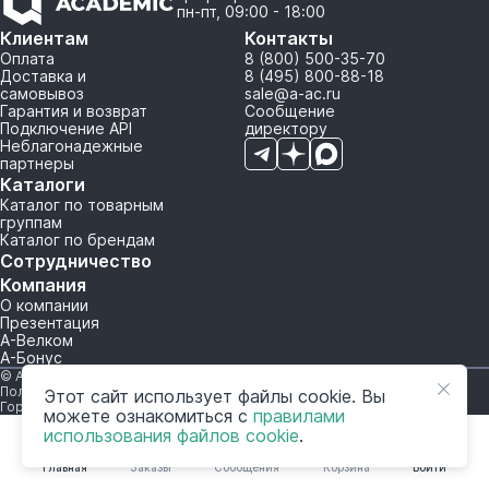
пн-пт, 09:00 - 18:00
Клиентам
Контакты
Оплата
8 (800) 500-35-70
Доставка и
8 (495) 800-88-18
самовывоз
sale@a-ac.ru
Гарантия и возврат
Сообщение
Подключение API
директору
Неблагонадежные
партнеры
Каталоги
Каталог по товарным
группам
Каталог по брендам
Сотрудничество
Компания
О компании
Презентация
А-Велком
А-Бонус
© A-AC.RU 2015-2026. Все права защищены.
Политика обработки персональных данных
Этот сайт использует файлы cookie. Вы
Горячая линия корпоративного регулирования и контроля
можете ознакомиться с
правилами
использования файлов cookie
.
Главная
Заказы
Сообщения
Корзина
Войти