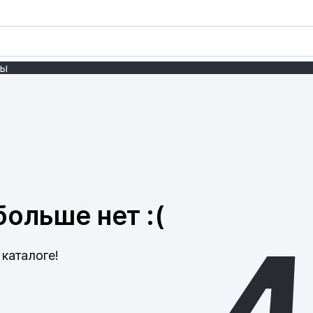
ты
ольше нет :(
каталоге!