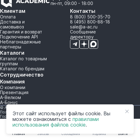
пн-пт, 09:00 - 18:00
Клиентам
Контакты
Оплата
8 (800) 500-35-70
Доставка и
8 (495) 800-88-18
самовывоз
sale@a-ac.ru
Гарантия и возврат
Сообщение
Подключение API
директору
Неблагонадежные
партнеры
Каталоги
Каталог по товарным
группам
Каталог по брендам
Сотрудничество
Компания
О компании
Презентация
А-Велком
А-Бонус
© A-AC.RU 2015-2026. Все права защищены.
Политика обработки персональных данных
Этот сайт использует файлы cookie. Вы
Горячая линия корпоративного регулирования и контроля
можете ознакомиться с
правилами
использования файлов cookie
.
Главная
Заказы
Сообщения
Корзина
Войти