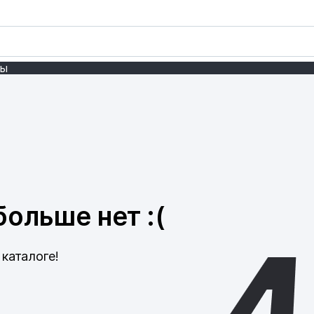
ты
ольше нет :(
каталоге!