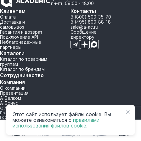
пн-пт, 09:00 - 18:00
Клиентам
Контакты
Оплата
8 (800) 500-35-70
Доставка и
8 (495) 800-88-18
самовывоз
sale@a-ac.ru
Гарантия и возврат
Сообщение
Подключение API
директору
Неблагонадежные
партнеры
Каталоги
Каталог по товарным
группам
Каталог по брендам
Сотрудничество
Компания
О компании
Презентация
А-Велком
А-Бонус
© A-AC.RU 2015-2026. Все права защищены.
Политика обработки персональных данных
Этот сайт использует файлы cookie. Вы
Горячая линия корпоративного регулирования и контроля
можете ознакомиться с
правилами
использования файлов cookie
.
Главная
Заказы
Сообщения
Корзина
Войти