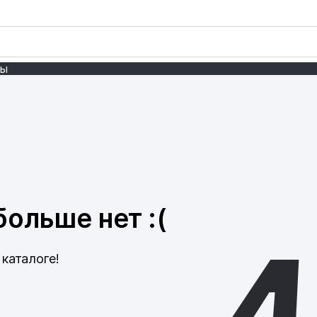
ты
ольше нет :(
каталоге!