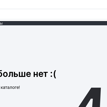
ты
ольше нет :(
каталоге!