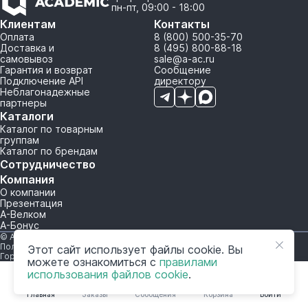
пн-пт, 09:00 - 18:00
Клиентам
Контакты
Оплата
8 (800) 500-35-70
Доставка и
8 (495) 800-88-18
самовывоз
sale@a-ac.ru
Гарантия и возврат
Сообщение
Подключение API
директору
Неблагонадежные
партнеры
Каталоги
Каталог по товарным
группам
Каталог по брендам
Сотрудничество
Компания
О компании
Презентация
А-Велком
А-Бонус
© A-AC.RU 2015-2026. Все права защищены.
Политика обработки персональных данных
Этот сайт использует файлы cookie. Вы
Горячая линия корпоративного регулирования и контроля
можете ознакомиться с
правилами
использования файлов cookie
.
Главная
Заказы
Сообщения
Корзина
Войти