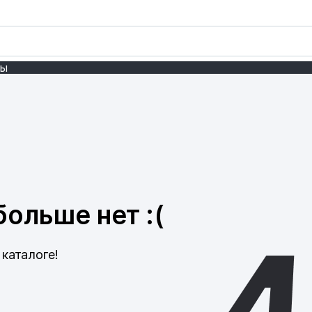
ты
ольше нет :(
каталоге!