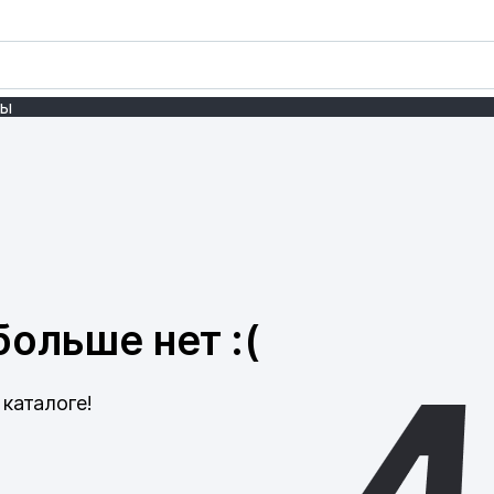
ты
ольше нет :(
каталоге!