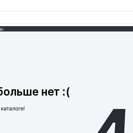
ты
ольше нет :(
каталоге!