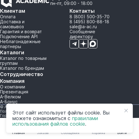
пн-пт, 09:00 - 18:00
Клиентам
Контакты
Оплата
8 (800) 500-35-70
Доставка и
8 (495) 800-88-18
самовывоз
sale@a-ac.ru
Гарантия и возврат
Сообщение
Подключение API
директору
Неблагонадежные
партнеры
Каталоги
Каталог по товарным
группам
Каталог по брендам
Сотрудничество
Компания
О компании
Презентация
А-Велком
А-Бонус
© A-AC.RU 2015-2026. Все права защищены.
Политика обработки персональных данных
Этот сайт использует файлы cookie. Вы
Горячая линия корпоративного регулирования и контроля
можете ознакомиться с
правилами
использования файлов cookie
.
Главная
Заказы
Сообщения
Корзина
Войти