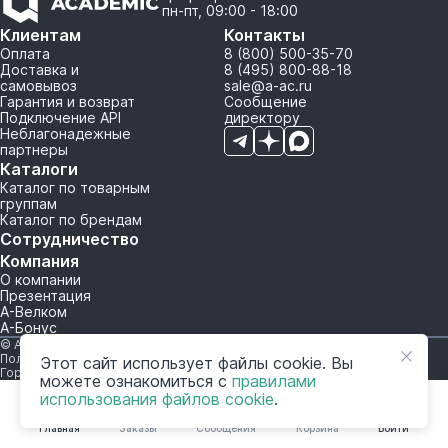
пн-пт, 09:00 - 18:00
Клиентам
Контакты
Оплата
8 (800) 500-35-70
Доставка и
8 (495) 800-88-18
самовывоз
sale@a-ac.ru
Гарантия и возврат
Сообщение
Подключение API
директору
Неблагонадежные
партнеры
Каталоги
Каталог по товарным
группам
Каталог по брендам
Сотрудничество
Компания
О компании
Презентация
А-Велком
А-Бонус
© A-AC.RU 2015-2026. Все права защищены.
Политика обработки персональных данных
Этот сайт использует файлы cookie. Вы
Горячая линия корпоративного регулирования и контроля
можете ознакомиться с
правилами
использования файлов cookie
.
Главная
Заказы
Сообщения
Корзина
Войти