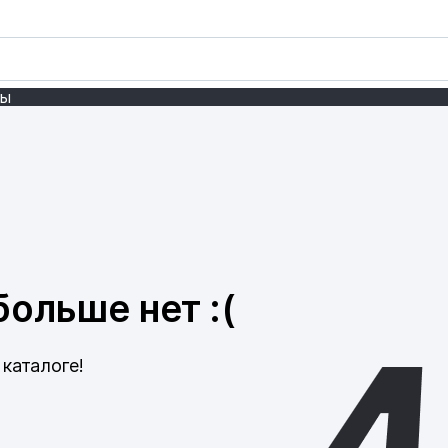
ты
ольше нет :(
каталоге!