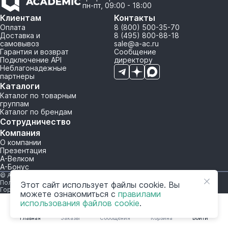
пн-пт, 09:00 - 18:00
Клиентам
Контакты
Оплата
8 (800) 500-35-70
Доставка и
8 (495) 800-88-18
самовывоз
sale@a-ac.ru
Гарантия и возврат
Сообщение
Подключение API
директору
Неблагонадежные
партнеры
Каталоги
Каталог по товарным
группам
Каталог по брендам
Сотрудничество
Компания
О компании
Презентация
А-Велком
А-Бонус
© A-AC.RU 2015-2026. Все права защищены.
Политика обработки персональных данных
Этот сайт использует файлы cookie. Вы
Горячая линия корпоративного регулирования и контроля
можете ознакомиться с
правилами
использования файлов cookie
.
Главная
Заказы
Сообщения
Корзина
Войти