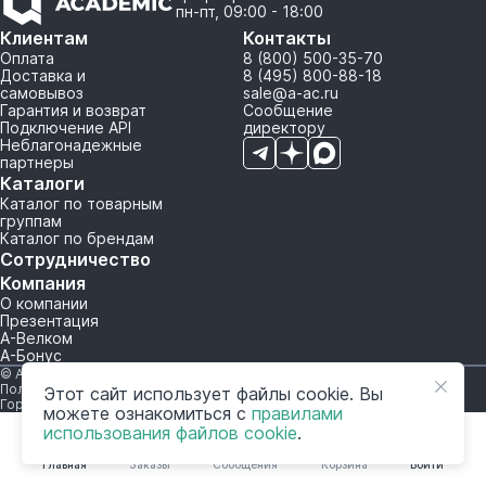
пн-пт, 09:00 - 18:00
Клиентам
Контакты
Оплата
8 (800) 500-35-70
Доставка и
8 (495) 800-88-18
самовывоз
sale@a-ac.ru
Гарантия и возврат
Сообщение
Подключение API
директору
Неблагонадежные
партнеры
Каталоги
Каталог по товарным
группам
Каталог по брендам
Сотрудничество
Компания
О компании
Презентация
А-Велком
А-Бонус
© A-AC.RU 2015-2026. Все права защищены.
Политика обработки персональных данных
Этот сайт использует файлы cookie. Вы
Горячая линия корпоративного регулирования и контроля
можете ознакомиться с
правилами
использования файлов cookie
.
Главная
Заказы
Сообщения
Корзина
Войти