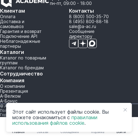
пн-пт, 09:00 - 18:00
Клиентам
Контакты
Оплата
8 (800) 500-35-70
Доставка и
8 (495) 800-88-18
самовывоз
sale@a-ac.ru
Гарантия и возврат
Сообщение
Подключение API
директору
Неблагонадежные
партнеры
Каталоги
Каталог по товарным
группам
Каталог по брендам
Сотрудничество
Компания
О компании
Презентация
А-Велком
А-Бонус
© A-AC.RU 2015-2026. Все права защищены.
Политика обработки персональных данных
Этот сайт использует файлы cookie. Вы
Горячая линия корпоративного регулирования и контроля
можете ознакомиться с
правилами
использования файлов cookie
.
Главная
Заказы
Сообщения
Корзина
Войти