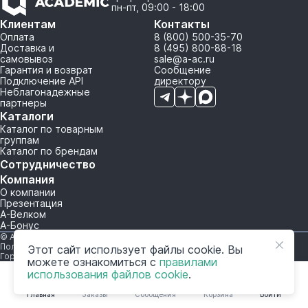
пн-пт, 09:00 - 18:00
Клиентам
Контакты
Оплата
8 (800) 500-35-70
Доставка и
8 (495) 800-88-18
самовывоз
sale@a-ac.ru
Гарантия и возврат
Сообщение
Подключение API
директору
Неблагонадежные
партнеры
Каталоги
Каталог по товарным
группам
Каталог по брендам
Сотрудничество
Компания
О компании
Презентация
А-Велком
А-Бонус
© A-AC.RU 2015-2026. Все права защищены.
Политика обработки персональных данных
Этот сайт использует файлы cookie. Вы
Горячая линия корпоративного регулирования и контроля
можете ознакомиться с
правилами
использования файлов cookie
.
Главная
Заказы
Сообщения
Корзина
Войти