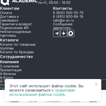
пн-пт, 09:00 - 18:00
Клиентам
Контакты
Оплата
8 (800) 500-35-70
Доставка и
8 (495) 800-88-18
самовывоз
sale@a-ac.ru
Гарантия и возврат
Сообщение
Подключение API
директору
Неблагонадежные
партнеры
Каталоги
Каталог по товарным
группам
Каталог по брендам
Сотрудничество
Компания
О компании
Презентация
А-Велком
А-Бонус
© A-AC.RU 2015-2026. Все права защищены.
Политика обработки персональных данных
Этот сайт использует файлы cookie. Вы
Горячая линия корпоративного регулирования и контроля
можете ознакомиться с
правилами
использования файлов cookie
.
Главная
Заказы
Сообщения
Корзина
Войти