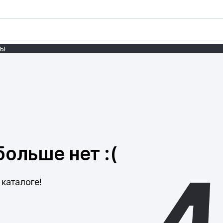
ты
ольше нет :(
каталоге!