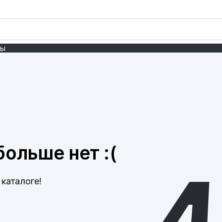
ты
ольше нет :(
каталоге!