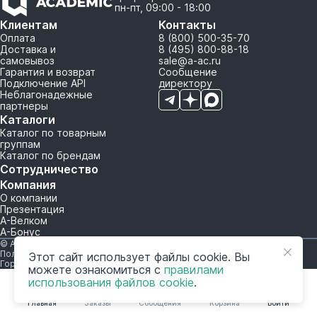
пн-пт, 09:00 - 18:00
Клиентам
Контакты
Оплата
8 (800) 500-35-70
Доставка и
8 (495) 800-88-18
самовывоз
sale@a-ac.ru
Гарантия и возврат
Сообщение
Подключение API
директору
Неблагонадежные
партнеры
Каталоги
Каталог по товарным
группам
Каталог по брендам
Сотрудничество
Компания
О компании
Презентация
А-Велком
А-Бонус
© A-AC.RU 2015-2026. Все права защищены.
Политика обработки персональных данных
Этот сайт использует файлы cookie. Вы
Горячая линия корпоративного регулирования и контроля
можете ознакомиться с
правилами
использования файлов cookie
.
Главная
Заказы
Сообщения
Корзина
Войти