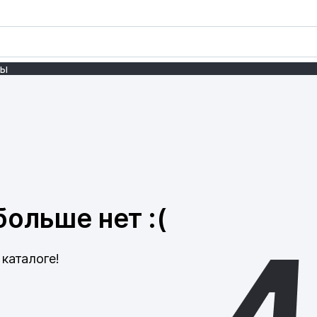
ты
ольше нет :(
каталоге!