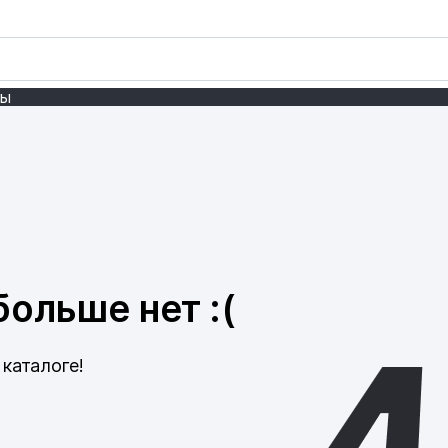
ты
ольше нет :(
каталоге!