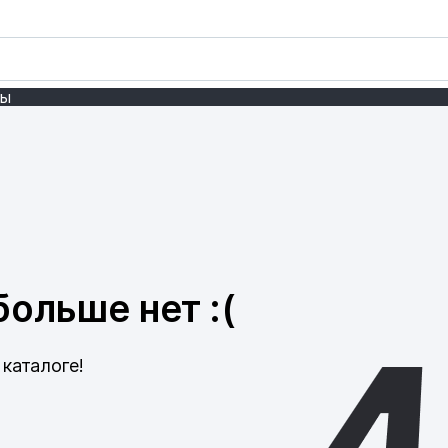
ты
ольше нет :(
каталоге!