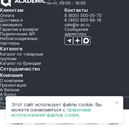
пн-пт, 09:00 - 18:00
Клиентам
Контакты
Оплата
8 (800) 500-35-70
Доставка и
8 (495) 800-88-18
самовывоз
sale@a-ac.ru
Гарантия и возврат
Сообщение
Подключение API
директору
Неблагонадежные
партнеры
Каталоги
Каталог по товарным
группам
Каталог по брендам
Сотрудничество
Компания
О компании
Презентация
А-Велком
А-Бонус
© A-AC.RU 2015-2026. Все права защищены.
Политика обработки персональных данных
Этот сайт использует файлы cookie. Вы
Горячая линия корпоративного регулирования и контроля
можете ознакомиться с
правилами
использования файлов cookie
.
Главная
Заказы
Сообщения
Корзина
Войти