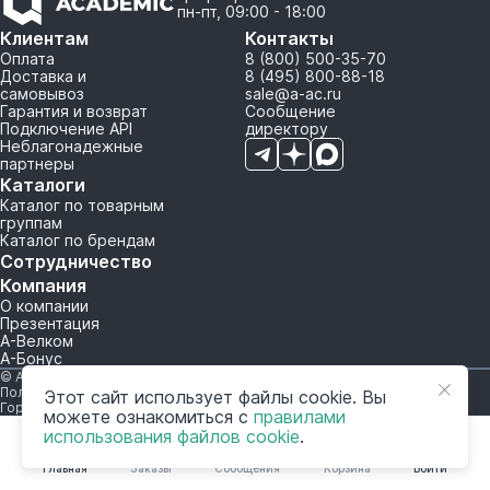
пн-пт, 09:00 - 18:00
Клиентам
Контакты
Оплата
8 (800) 500-35-70
Доставка и
8 (495) 800-88-18
самовывоз
sale@a-ac.ru
Гарантия и возврат
Сообщение
Подключение API
директору
Неблагонадежные
партнеры
Каталоги
Каталог по товарным
группам
Каталог по брендам
Сотрудничество
Компания
О компании
Презентация
А-Велком
А-Бонус
© A-AC.RU 2015-2026. Все права защищены.
Политика обработки персональных данных
Этот сайт использует файлы cookie. Вы
Горячая линия корпоративного регулирования и контроля
можете ознакомиться с
правилами
использования файлов cookie
.
Главная
Заказы
Сообщения
Корзина
Войти