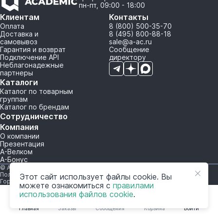
пн-пт, 09:00 - 18:00
Клиентам
Контакты
Оплата
8 (800) 500-35-70
Доставка и
8 (495) 800-88-18
самовывоз
sale@a-ac.ru
Гарантия и возврат
Сообщение
Подключение API
директору
Неблагонадежные
партнеры
Каталоги
Каталог по товарным
группам
Каталог по брендам
Сотрудничество
Компания
О компании
Презентация
А-Велком
А-Бонус
© A-AC.RU 2015-2026. Все права защищены.
Политика обработки персональных данных
Этот сайт использует файлы cookie. Вы
Горячая линия корпоративного регулирования и контроля
можете ознакомиться с
правилами
использования файлов cookie
.
Главная
Заказы
Сообщения
Корзина
Войти