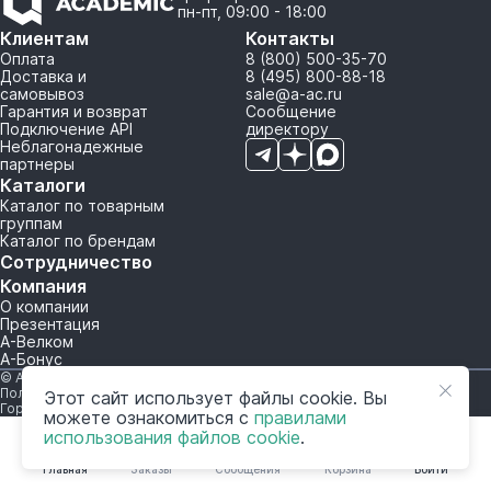
пн-пт, 09:00 - 18:00
Клиентам
Контакты
Оплата
8 (800) 500-35-70
Доставка и
8 (495) 800-88-18
самовывоз
sale@a-ac.ru
Гарантия и возврат
Сообщение
Подключение API
директору
Неблагонадежные
партнеры
Каталоги
Каталог по товарным
группам
Каталог по брендам
Сотрудничество
Компания
О компании
Презентация
А-Велком
А-Бонус
© A-AC.RU 2015-2026. Все права защищены.
Политика обработки персональных данных
Этот сайт использует файлы cookie. Вы
Горячая линия корпоративного регулирования и контроля
можете ознакомиться с
правилами
использования файлов cookie
.
Главная
Заказы
Сообщения
Корзина
Войти