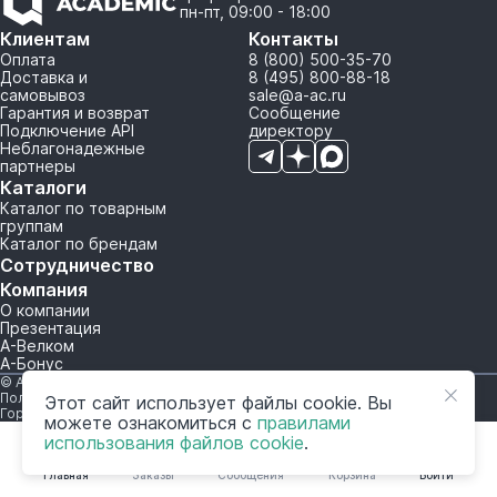
пн-пт, 09:00 - 18:00
Клиентам
Контакты
Оплата
8 (800) 500-35-70
Доставка и
8 (495) 800-88-18
самовывоз
sale@a-ac.ru
Гарантия и возврат
Сообщение
Подключение API
директору
Неблагонадежные
партнеры
Каталоги
Каталог по товарным
группам
Каталог по брендам
Сотрудничество
Компания
О компании
Презентация
А-Велком
А-Бонус
© A-AC.RU 2015-2026. Все права защищены.
Политика обработки персональных данных
Этот сайт использует файлы cookie. Вы
Горячая линия корпоративного регулирования и контроля
можете ознакомиться с
правилами
использования файлов cookie
.
Главная
Заказы
Сообщения
Корзина
Войти