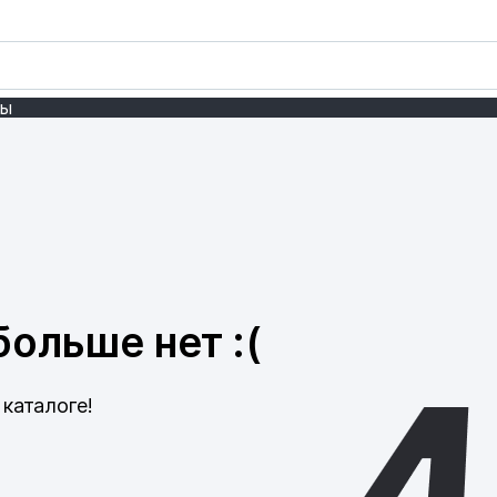
ты
ольше нет :(
каталоге!