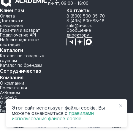
пн-пт, 09:00 - 18:00
Клиентам
Контакты
Оплата
8 (800) 500-35-70
Доставка и
8 (495) 800-88-18
самовывоз
sale@a-ac.ru
Гарантия и возврат
Сообщение
Подключение API
директору
Неблагонадежные
партнеры
Каталоги
Каталог по товарным
группам
Каталог по брендам
Сотрудничество
Компания
О компании
Презентация
А-Велком
А-Бонус
© A-AC.RU 2015-2026. Все права защищены.
Политика обработки персональных данных
Этот сайт использует файлы cookie. Вы
Горячая линия корпоративного регулирования и контроля
можете ознакомиться с
правилами
использования файлов cookie
.
Главная
Заказы
Сообщения
Корзина
Войти