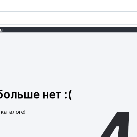
ты
ольше нет :(
каталоге!