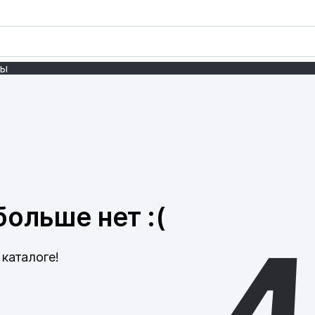
ты
ольше нет :(
каталоге!