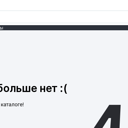
ты
ольше нет :(
каталоге!