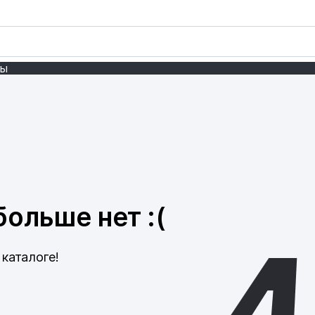
ты
ольше нет :(
каталоге!