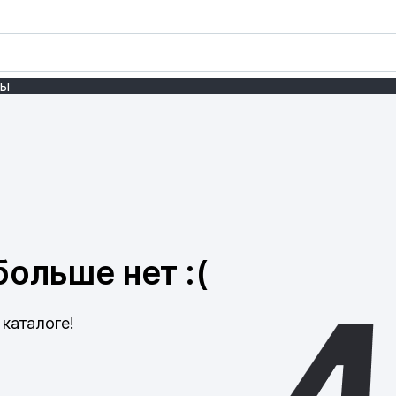
ты
ольше нет :(
каталоге!