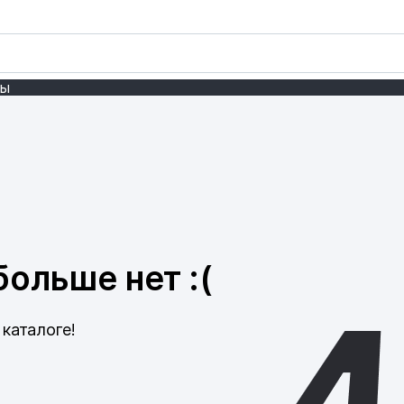
ты
ольше нет :(
каталоге!