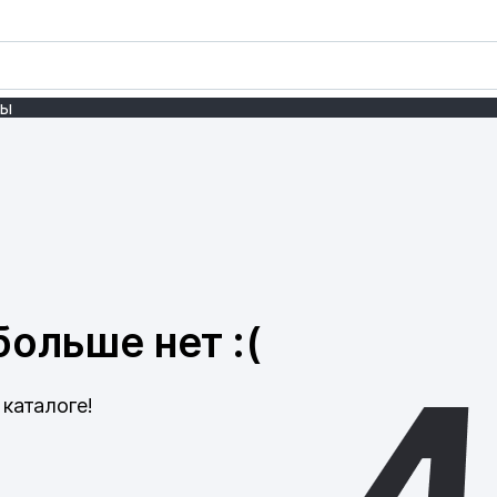
ты
ольше нет :(
каталоге!